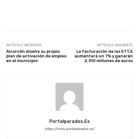
Facebook
X
WhatsApp
Li
ARTÍCULO ANTERIOR
ARTÍCULO SIGUIENTE
Alcorcón diseña su propio
La facturación de las ETT,S
plan de activación de empleo
aumentará un 7% y ganarán
en el municipio
2.310 millones de euros
Portalparados.es
https://www.portalparados.es/