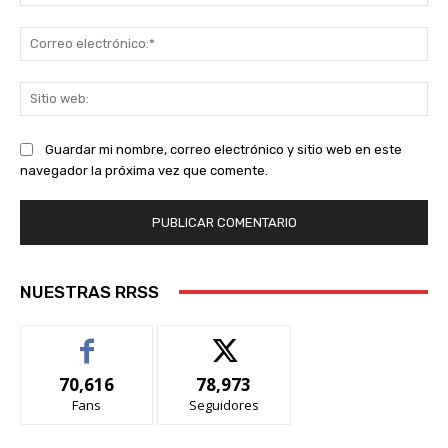
Co
ele
Sit
we
Guardar mi nombre, correo electrónico y sitio web en este
navegador la próxima vez que comente.
NUESTRAS RRSS
70,616
78,973
Fans
Seguidores