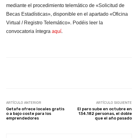
mediante el procedimiento telemático de «Solicitud de
Becas Estadísticas», disponible en el apartado «Oficina
Virtual / Registro Telemático». Podéis leer la
convocatoria íntegra
aquí
.
Facebook
X
WhatsApp
Li
ARTÍCULO ANTERIOR
ARTÍCULO SIGUIENTE
Getafe ofrece locales gratis
El paro sube en octubre en
o a bajo coste para los
134.182 personas, el doble
emprendedores
que el año pasado