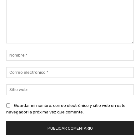
Comentario:
No
Co
ele
Sit
we
Guardar mi nombre, correo electrónico y sitio web en este
navegador la próxima vez que comente.