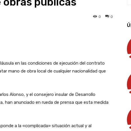
 obras públicas
0
0
Ú
App
Linkedin
Email
Imprimir
áusula en las condiciones de ejecución del contrato
atar mano de obra local de cualquier nacionalidad que
los Alonso, y el consejero insular de Desarrollo
a, han anunciado en rueda de prensa que esta medida
sponde a la «complicada» situación actual y al