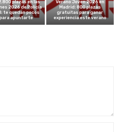
2.800 plazas en las
Verano Joven 2026 en
nes 2026 de Policía
Madrid: 800 plazas
l: te quedan pocos
gratuitas para ganar
 para apuntarte
experiencia este verano
Nombre: