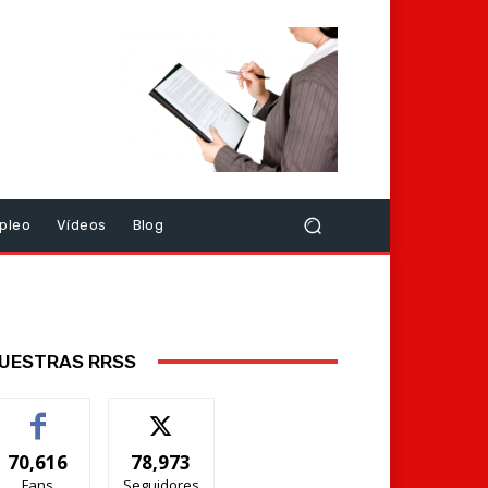
pleo
Vídeos
Blog
UESTRAS RRSS
70,616
78,973
Fans
Seguidores