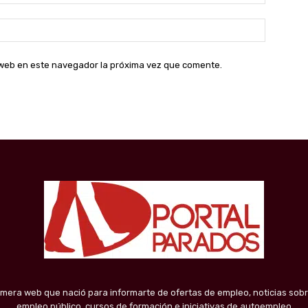
electróni
Sitio
web:
o web en este navegador la próxima vez que comente.
imera web que nació para informarte de ofertas de empleo, noticias sobr
empleo público, cursos de formación e iniciativas de autoempleo