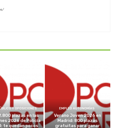
es/
ÚBLICO Y OPOSICIONES
EMPLEO AUTONOMÍAS
2.800 plazas en las
Verano Joven 2026 en
nes 2026 de Policía
Madrid: 800 plazas
l: te quedan pocos
gratuitas para ganar