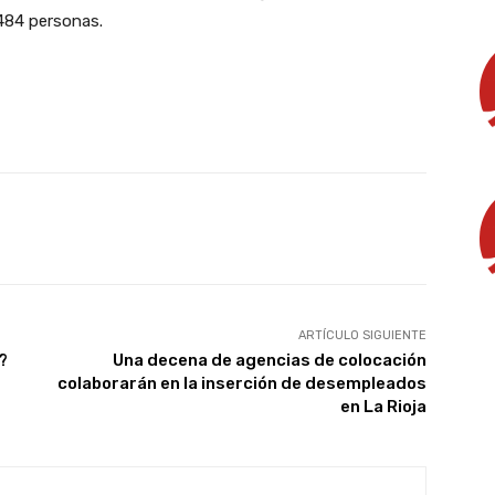
484 personas.
X
WhatsApp
Linkedin
Email
ARTÍCULO SIGUIENTE
?
Una decena de agencias de colocación
colaborarán en la inserción de desempleados
en La Rioja