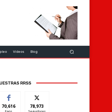
pleo
Vídeos
Blog
UESTRAS RRSS
70,616
78,973
Fans
Seguidores