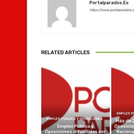
Portalparados.es
https://www.portalparados.
RELATED ARTICLES
EMPLEO P
EMPLEO PÚBLICO Y OPOSICIONES
Más de 
Empleo Público y
Oposicio
Oposiciones difundidas por
Naciona