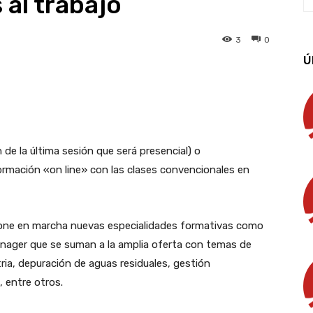
 al trabajo
3
0
Ú
App
Linkedin
Email
Imprimir
de la última sesión que será presencial) o
ormación «on line» con las clases convencionales en
one en marcha nuevas especialidades formativas como
ager que se suman a la amplia oferta con temas de
tria, depuración de aguas residuales, gestión
 entre otros.