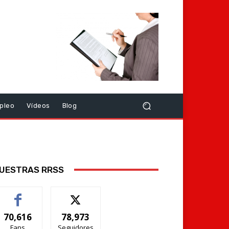
pleo
Vídeos
Blog
UESTRAS RRSS
70,616
78,973
Fans
Seguidores