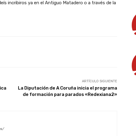
ís incribiros ya en el Antiguo Matadero o a través de la
X
WhatsApp
Linkedin
Email
ARTÍCULO SIGUIENTE
ica
La Diputación de A Coruña inicia el programa
de formación para parados «Redexiana2»
es/