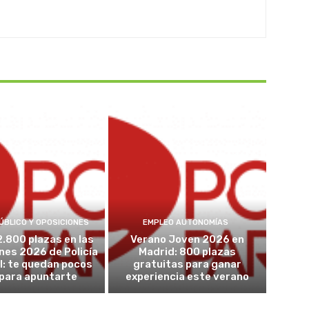
ÚBLICO Y OPOSICIONES
EMPLEO AUTONOMÍAS
2.800 plazas en las
Verano Joven 2026 en
nes 2026 de Policía
Madrid: 800 plazas
l: te quedan pocos
gratuitas para ganar
 para apuntarte
experiencia este verano