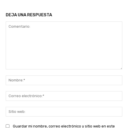
DEJA UNA RESPUESTA
Comentario:
No
Co
ele
Sit
we
Guardar mi nombre, correo electrónico y sitio web en este