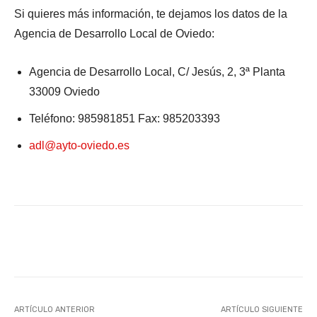
Si quieres más información, te dejamos los datos de la
Agencia de Desarrollo Local de Oviedo:
Agencia de Desarrollo Local, C/ Jesús, 2, 3ª Planta
33009 Oviedo
Teléfono: 985981851 Fax: 985203393
adl@ayto-oviedo.es
Facebook
X
WhatsApp
Li
ARTÍCULO ANTERIOR
ARTÍCULO SIGUIENTE