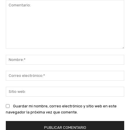
Comentario:
No
Co
ele
Sit
we
Guardar mi nombre, correo electrónico y sitio web en este
navegador la próxima vez que comente.