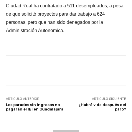
Ciudad Real ha contratado a 511 desempleados, a pesar
de que solicitó proyectos para dar trabajo a 624
personas, pero que han sido denegados por la
Administración Autonomica.
Facebook
X
WhatsApp
Li
ARTÍCULO ANTERIOR
ARTÍCULO SIGUIENTE
Los parados sin ingresos no
¿Habrá vida después del
pagarán el IBI en Guadalajara
paro?