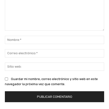
Comentario:
No
Co
ele
Sit
we
Guardar mi nombre, correo electrónico y sitio web en este
navegador la próxima vez que comente.