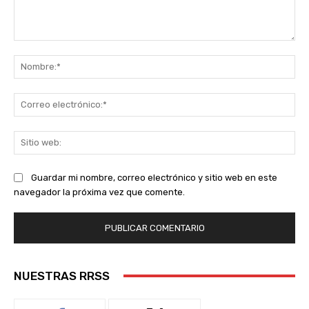
Comentario:
No
Co
ele
Sit
we
Guardar mi nombre, correo electrónico y sitio web en este
navegador la próxima vez que comente.
NUESTRAS RRSS