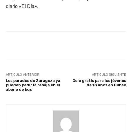
diario «El Día».
Facebook
X
WhatsApp
Li
ARTÍCULO ANTERIOR
ARTÍCULO SIGUIENTE
Los parados de Zaragoza ya
Ocio gratis para los jóvenes
pueden pedir la rebaja en el
de 18 años en Bilbao
abono de bus