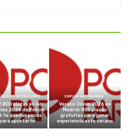
ÚBLICO Y OPOSICIONES
EMPLEO AUTONOMÍAS
2.800 plazas en las
Verano Joven 2026 en
nes 2026 de Policía
Madrid: 800 plazas
l: te quedan pocos
gratuitas para ganar
 para apuntarte
experiencia este verano