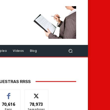
pleo
Vídeos
Blog
UESTRAS RRSS
70,616
78,973
Fans
Seguidores