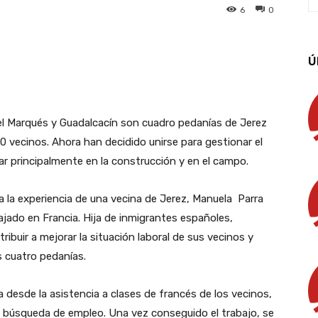
6
0
App
Linkedin
Email
Imprimir
Ú
 del Marqués y Guadalcacín son cuadro pedanías de Jerez
0 vecinos. Ahora han decidido unirse para gestionar el
ar principalmente en la construcción y en el campo.
a la experiencia de una vecina de Jerez, Manuela Parra
jado en Francia. Hija de inmigrantes españoles,
ibuir a mejorar la situación laboral de sus vecinos y
s cuatro pedanías.
 desde la asistencia a clases de francés de los vecinos,
 la búsqueda de empleo. Una vez conseguido el trabajo, se