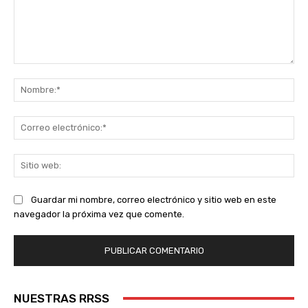
Comentario:
No
Co
ele
Sit
we
Guardar mi nombre, correo electrónico y sitio web en este
navegador la próxima vez que comente.
NUESTRAS RRSS