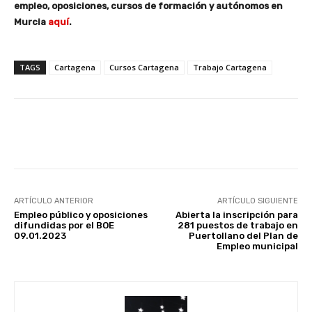
empleo, oposiciones, cursos de formación y autónomos en
Murcia
aquí
.
TAGS
Cartagena
Cursos Cartagena
Trabajo Cartagena
Facebook
X
WhatsApp
Li
ARTÍCULO ANTERIOR
ARTÍCULO SIGUIENTE
Empleo público y oposiciones
Abierta la inscripción para
difundidas por el BOE
281 puestos de trabajo en
09.01.2023
Puertollano del Plan de
Empleo municipal