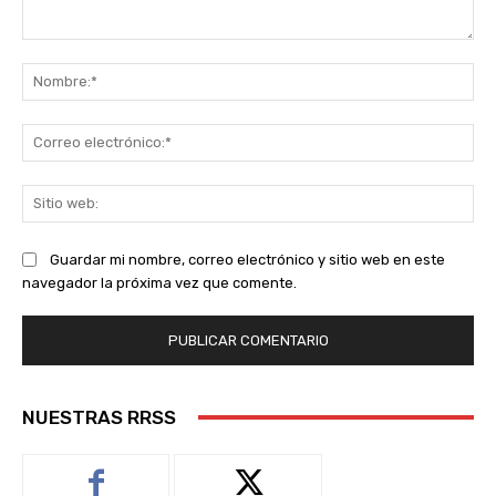
Comentario:
No
Co
ele
Sit
we
Guardar mi nombre, correo electrónico y sitio web en este
navegador la próxima vez que comente.
NUESTRAS RRSS