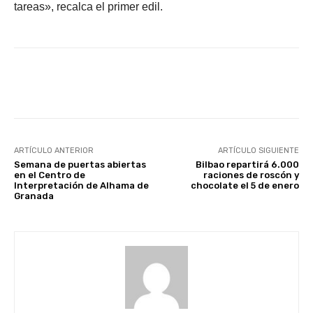
tareas», recalca el primer edil.
Facebook
X
WhatsApp
Li
ARTÍCULO ANTERIOR
ARTÍCULO SIGUIENTE
Semana de puertas abiertas
Bilbao repartirá 6.000
en el Centro de
raciones de roscón y
Interpretación de Alhama de
chocolate el 5 de enero
Granada