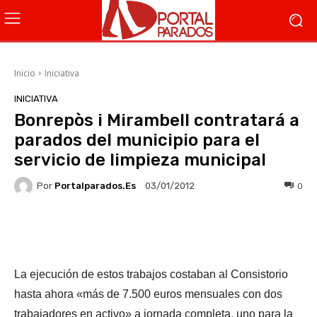
Inicio
Iniciativa
INICIATIVA
Bonrepòs i Mirambell contratará a
parados del municipio para el
servicio de limpieza municipal
Por
Portalparados.es
0
03/01/2012
Facebook
X
WhatsApp
Li
La ejecución de estos trabajos costaban al Consistorio
hasta ahora «más de 7.500 euros mensuales con dos
trabajadores en activo» a jornada completa, uno para la