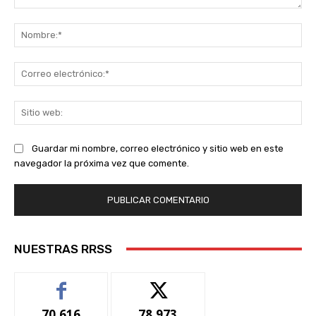
Comentario:
No
Co
ele
Sit
we
Guardar mi nombre, correo electrónico y sitio web en este
navegador la próxima vez que comente.
NUESTRAS RRSS
70,616
78,973