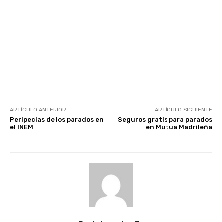
Facebook
X
WhatsApp
Li
ARTÍCULO ANTERIOR
ARTÍCULO SIGUIENTE
Peripecias de los parados en
Seguros gratis para parados
el INEM
en Mutua Madrileña