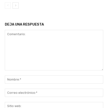
DEJA UNA RESPUESTA
Comentario:
No
Co
ele
Sit