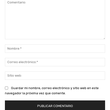
Comentario:
No
Co
ele
Sit
we
Guardar mi nombre, correo electrónico y sitio web en este
navegador la próxima vez que comente.