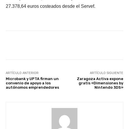
27.378,64 euros costeados desde el Servef.
Facebook
X
WhatsApp
Li
ARTÍCULO ANTERIOR
ARTÍCULO SIGUIENTE
Microbank y UPTA firman un
Zaragoza Activa expone
convenio de apoyo a los
gratis «Dimensiones by
autónomos emprendedores
Nintendo 3DS»