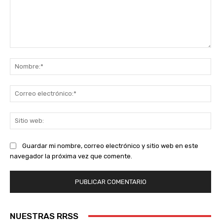
Comentario:
No
Co
ele
Sit
we
Guardar mi nombre, correo electrónico y sitio web en este
navegador la próxima vez que comente.
NUESTRAS RRSS