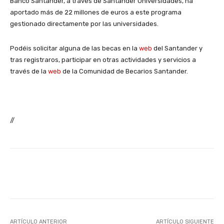
Banco Santander, a través de Santander Universidades, ha
aportado más de 22 millones de euros a este programa
gestionado directamente por las universidades.
Podéis solicitar alguna de las becas en la
web
del Santander y
tras registraros, participar en otras actividades y servicios a
través de la
web
de la Comunidad de Becarios Santander.
//
Facebook
X
WhatsApp
Li
ARTÍCULO ANTERIOR
ARTÍCULO SIGUIENTE