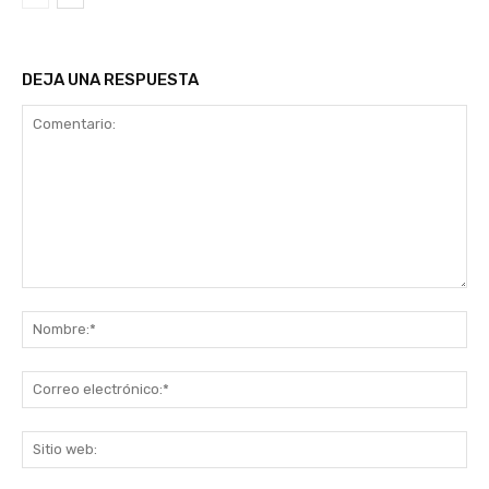
DEJA UNA RESPUESTA
Comentario:
No
Co
ele
Sit
we