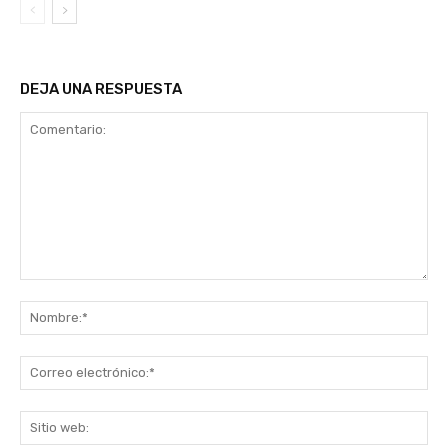
DEJA UNA RESPUESTA
Comentario:
No
Co
ele
Sit
we