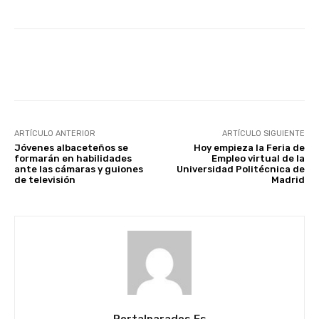
Facebook
X
WhatsApp
Li
ARTÍCULO ANTERIOR
ARTÍCULO SIGUIENTE
Jóvenes albaceteños se
Hoy empieza la Feria de
formarán en habilidades
Empleo virtual de la
ante las cámaras y guiones
Universidad Politécnica de
de televisión
Madrid
Portalparados.es