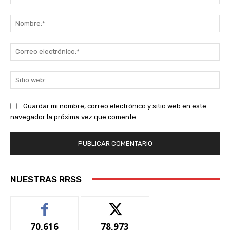
Comentario:
No
Co
ele
Sit
we
Guardar mi nombre, correo electrónico y sitio web en este
navegador la próxima vez que comente.
NUESTRAS RRSS
70,616
78,973