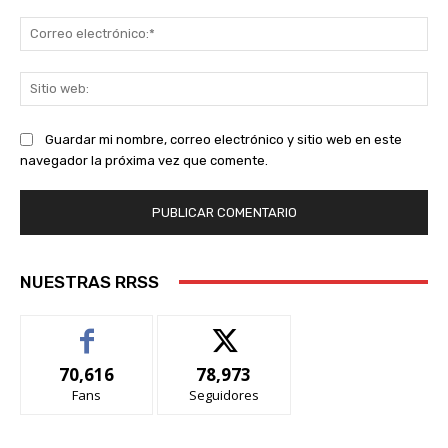
Co
ele
Sit
we
Guardar mi nombre, correo electrónico y sitio web en este
navegador la próxima vez que comente.
NUESTRAS RRSS
70,616
78,973
Fans
Seguidores