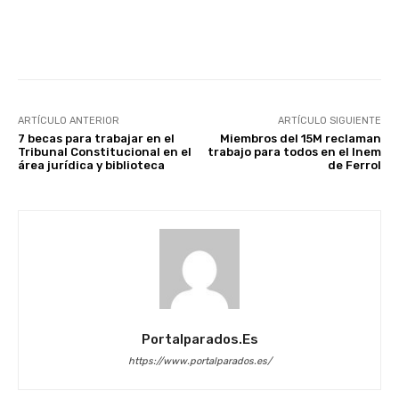
Facebook
X
WhatsApp
Li
ARTÍCULO ANTERIOR
ARTÍCULO SIGUIENTE
7 becas para trabajar en el
Miembros del 15M reclaman
Tribunal Constitucional en el
trabajo para todos en el Inem
área jurídica y biblioteca
de Ferrol
Portalparados.es
https://www.portalparados.es/