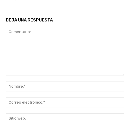
DEJA UNA RESPUESTA
Comentario:
No
Co
ele
Sit
we