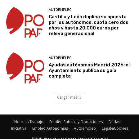
AUTOEMPLEO
Castilla y León duplica su apuesta
por los autónomos: cuota cero dos
años y hasta 20.000 euros por
relevo generacional
AUTOEMPLEO
Ayudas autónomos Madrid 2026: el
Ayuntamiento publica su guía
completa
Cargar más
Noticias Trabajo
Empleo Público y Oposiciones
Dudas
Iniciativa
Empleo Autonomías
Autoempleo
Legal&Cookies