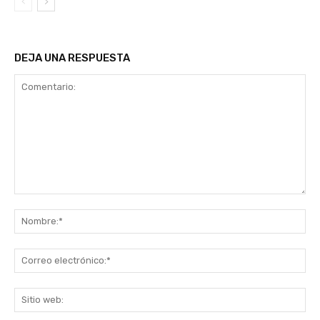
DEJA UNA RESPUESTA
Comentario:
No
Co
ele
Sit
we