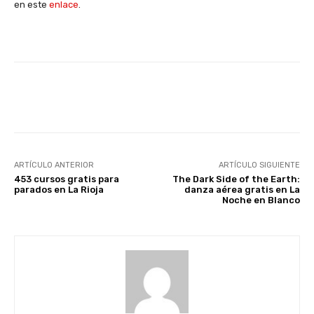
en este
enlace
.
Facebook
X
WhatsApp
Li
ARTÍCULO ANTERIOR
ARTÍCULO SIGUIENTE
453 cursos gratis para
The Dark Side of the Earth:
parados en La Rioja
danza aérea gratis en La
Noche en Blanco