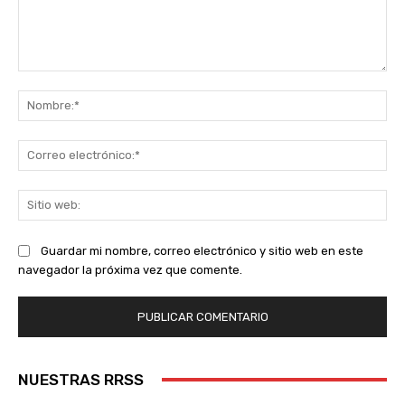
Comentario:
No
Co
ele
Sit
we
Guardar mi nombre, correo electrónico y sitio web en este
navegador la próxima vez que comente.
NUESTRAS RRSS