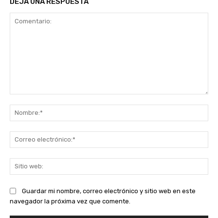
DEJA UNA RESPUESTA
Comentario:
No
Co
ele
Sit
we
Guardar mi nombre, correo electrónico y sitio web en este
navegador la próxima vez que comente.