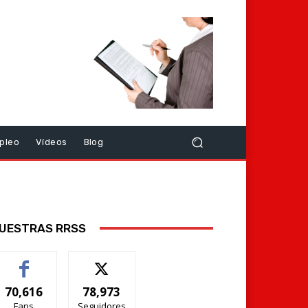
pleo
Vídeos
Blog
UESTRAS RRSS
70,616
78,973
Fans
Seguidores