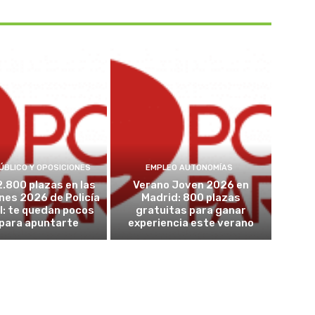
ÚBLICO Y OPOSICIONES
EMPLEO AUTONOMÍAS
2.800 plazas en las
Verano Joven 2026 en
nes 2026 de Policía
Madrid: 800 plazas
l: te quedan pocos
gratuitas para ganar
 para apuntarte
experiencia este verano