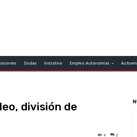
siciones
Dudas
Iniciativa
Empleo Autonomías
Autoem
N
eo, división de
4
2