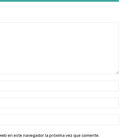
Nombre:
Correo
electróni
Sitio
web:
o web en este navegador la próxima vez que comente.