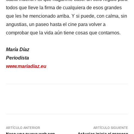
todos que lleve la firma de cualquiera de esos grandes
que les he mencionado arriba. Y si puede, con calma, sin
angustias, un paseo hasta el cine para volver a
comprobar que la vida aún tiene cosas que contarnos.
María Díaz
Periodista
www.mariadiaz.eu
Facebook
X
WhatsApp
Li
ARTÍCULO ANTERIOR
ARTÍCULO SIGUIENTE
Nace una nueva web con
Asturias inicia el proceso