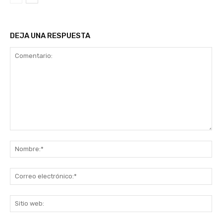
DEJA UNA RESPUESTA
Comentario:
No
Co
ele
Sit
we