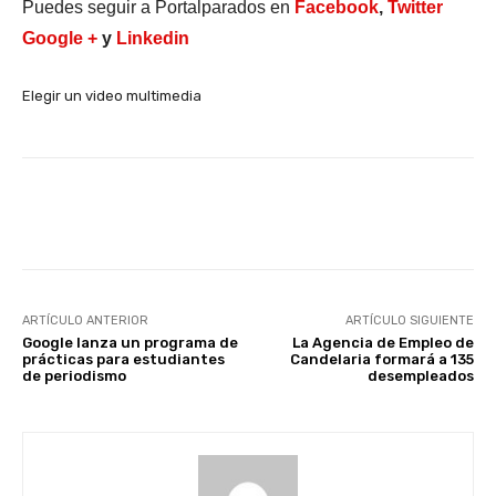
Puedes seguir a Portalparados en
Facebook
,
Twitter
Google +
y
Linkedin
Elegir un video multimedia
Facebook
X
WhatsApp
Li
ARTÍCULO ANTERIOR
ARTÍCULO SIGUIENTE
Google lanza un programa de
La Agencia de Empleo de
prácticas para estudiantes
Candelaria formará a 135
de periodismo
desempleados