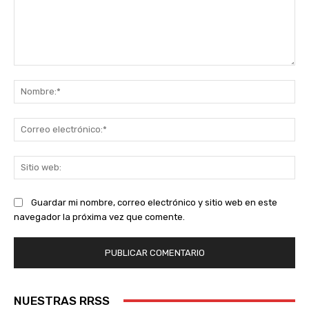
Comentario:
No
Co
ele
Sit
we
Guardar mi nombre, correo electrónico y sitio web en este
navegador la próxima vez que comente.
NUESTRAS RRSS