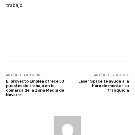
trabajo.
Facebook
X
WhatsApp
Li
ARTÍCULO ANTERIOR
ARTÍCULO SIGUIENTE
El proyecto Emplea ofrece 50
Laser Space te ayuda a la
puestos de trabajo en la
hora de montar tu
comarca de la Zona Media de
franquicia
Navarra