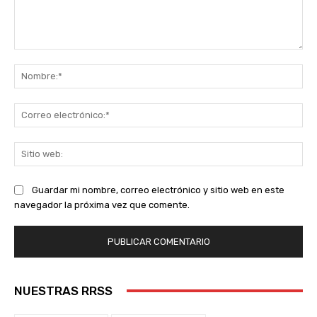
Comentario:
No
Co
ele
Sit
we
Guardar mi nombre, correo electrónico y sitio web en este
navegador la próxima vez que comente.
NUESTRAS RRSS