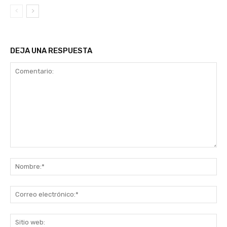
DEJA UNA RESPUESTA
Comentario:
No
Co
ele
Sit