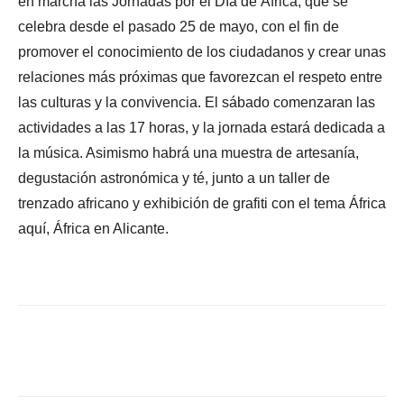
en marcha las Jornadas por el Día de África, que se
celebra desde el pasado 25 de mayo, con el fin de
promover el conocimiento de los ciudadanos y crear unas
relaciones más próximas que favorezcan el respeto entre
las culturas y la convivencia. El sábado comenzaran las
actividades a las 17 horas, y la jornada estará dedicada a
la música. Asimismo habrá una muestra de artesanía,
degustación astronómica y té, junto a un taller de
trenzado africano y exhibición de grafiti con el tema África
aquí, África en Alicante.
Facebook
X
WhatsApp
Li