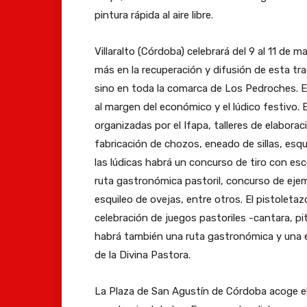
e
t
í
pintura rápida al aire libre.
d
c
v
r
n
e
o
i
e
Villaralto (Córdoba) celebrará del 9 al 11 de m
c
G
n
e
m
más en la recuperación y difusión de esta tra
e
i
t
r
a
sino en toda la comarca de Los Pedroches. Es
l
j
a
n
d
al margen del económico y el lúdico festivo.
e
ó
d
e
u
organizadas por el Ifapa, talleres de elabora
b
n
o
s
r
fabricación de chozos, eneado de sillas, esqu
r
c
,
,
a
las lúdicas habrá un concurso de tiro con esc
a
e
e
d
j
ruta gastronómica pastoril, concurso de eje
r
l
s
í
u
esquileo de ovejas, entre otros. El pistoletazo
á
e
t
a
n
celebración de juegos pastoriles -cantara, pit
e
b
e
9
t
habrá también una ruta gastronómica y una ex
s
r
f
,
o
de la Divina Pastora.
t
a
i
e
a
e
r
n
l
La Plaza de San Agustín de Córdoba acoge el
l
d
á
d