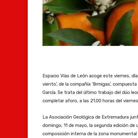
E
L
E
R
Espacio Vías de León acoge este viernes, dí
s
a
E
l
e
viento’, de la compañía ‘8rmigas’, compuesta 
p
A
l
J
c
García. Se trata del último trabajo del dúo 
a
s
m
a
u
completar aforo, a las 21.00 horas del viern
c
o
u
r
e
i
c
n
d
r
La Asociación Geológica de Extremadura jun
o
i
i
í
d
domingo, 11 de mayo, la segunda edición de un
V
a
c
n
a
composición interna de la zona monumental de