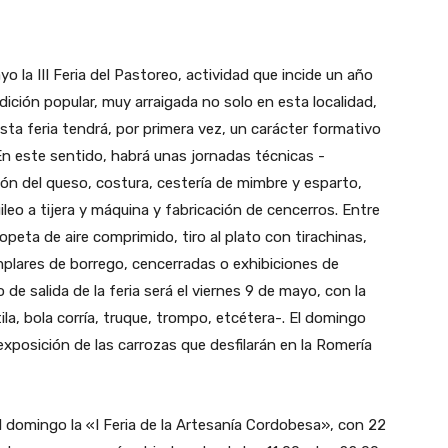
ayo la III Feria del Pastoreo, actividad que incide un año
dición popular, muy arraigada no solo en esta localidad,
ta feria tendrá, por primera vez, un carácter formativo
 En este sentido, habrá unas jornadas técnicas -
ción del queso, costura, cestería de mimbre y esparto,
ileo a tijera y máquina y fabricación de cencerros. Entre
opeta de aire comprimido, tiro al plato con tirachinas,
mplares de borrego, cencerradas o exhibiciones de
 de salida de la feria será el viernes 9 de mayo, con la
ila, bola corría, truque, trompo, etcétera-. El domingo
posición de las carrozas que desfilarán en la Romería
 domingo la «I Feria de la Artesanía Cordobesa», con 22