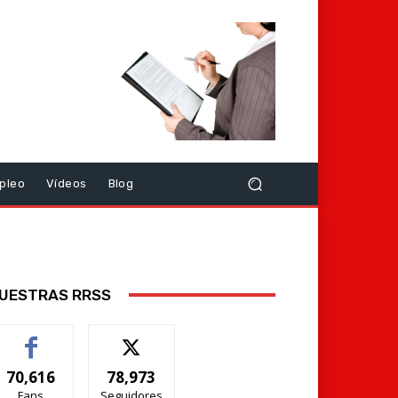
pleo
Vídeos
Blog
UESTRAS RRSS
70,616
78,973
Fans
Seguidores