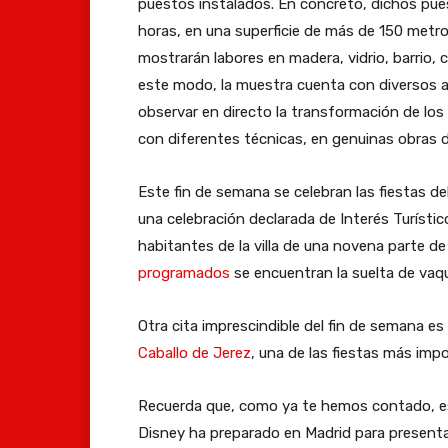
e
puestos instalados. En concreto, dichos pue
A
o
e
e
s
horas, en una superficie de más de 150 metr
y
m
n
s
p
mostrarán labores en madera, vidrio, barrio, c
u
i
t
e
e
este modo, la muestra cuenta con diversos at
n
n
r
m
c
observar en directo la transformación de los
t
g
e
a
t
con diferentes técnicas, en genuinas obras d
a
o
l
n
á
m
l
o
a
Este fin de semana se celebran las fiestas d
c
i
a
s
p
una celebración declarada de Interés Turísti
u
e
X
d
u
habitantes de la villa de una novena parte d
l
n
V
í
e
programados
se encuentran la suelta de vaq
o
t
I
a
d
d
o
I
s
e
Otra cita imprescindible del fin de semana es
e
d
I
1
s
Caballo de Jerez
, una de las fiestas más impo
d
e
F
0
d
a
C
i
y
i
Recuerda que, como ya te hemos contado, es
n
á
e
1
s
Disney ha preparado en Madrid para presentar 
z
c
s
8
f