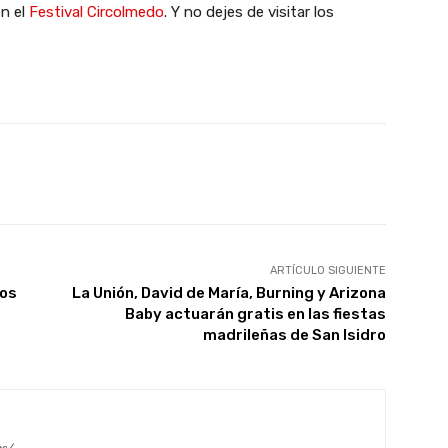
en el
Festival Circolmedo
. Y no dejes de visitar los
X
WhatsApp
Linkedin
Email
ARTÍCULO SIGUIENTE
vos
La Unión, David de María, Burning y Arizona
Baby actuarán gratis en las fiestas
madrileñas de San Isidro