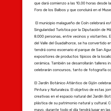
í
c
i
B
q
que dará comienzo a las 10,00 horas desde las
a
i
p
o
u
Foro de los Balbos y que concluirá en el Muse
s
ó
i
t
e
d
n
o
á
El municipio malagueño de Coín celebrará est
,
e
G
m
n
Singularidad Turística por la Diputación de 
c
L
e
a
i
8.000 personas, entre vecinos y visitantes. E
o
e
o
l
c
del Valle del Guadalhorce, se ha convertido e
m
ó
l
a
o
tendrá como escenario el parque de San Agu
o
n
ó
g
A
expositores de productos típicos de la local
y
a
g
u
t
cerámica. También se desarrollarán talleres i
a
c
i
e
l
celebrarán concursos, tanto de fotografía c
t
o
c
ñ
á
e
g
a
o
El Jardín Botánico Atlántico de Gijón celebra
n
h
e
d
d
Pintura y Naturaleza. El objetivo de estas jor
t
e
e
e
e
creativas en el espacio natural del Jardín Bo
i
m
s
E
C
plástica de su patrimonio natural y cultural.
c
o
t
x
o
mayo, durante todo el día tendrá lugar en las
o
s