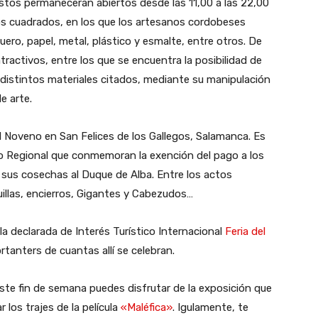
stos permanecerán abiertos desde las 11,00 a las 22,00
os cuadrados, en los que los artesanos cordobeses
uero, papel, metal, plástico y esmalte, entre otros. De
ractivos, entre los que se encuentra la posibilidad de
 distintos materiales citados, mediante su manipulación
e arte.
el Noveno en San Felices de los Gallegos, Salamanca. Es
co Regional que conmemoran la exención del pago a los
e sus cosechas al Duque de Alba. Entre los actos
uillas, encierros, Gigantes y Cabezudos…
 la declarada de Interés Turístico Internacional
Feria del
rtanters de cuantas allí se celebran.
te fin de semana puedes disfrutar de la exposición que
los trajes de la película
«Maléfica»
. Igulamente, te