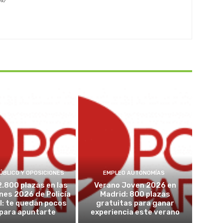
es/
ÚBLICO Y OPOSICIONES
EMPLEO AUTONOMÍAS
2.800 plazas en las
Verano Joven 2026 en
nes 2026 de Policía
Madrid: 800 plazas
l: te quedan pocos
gratuitas para ganar
 para apuntarte
experiencia este verano