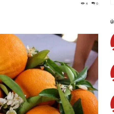
4
0
App
Linkedin
Email
Imprimir
Ú