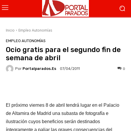
Inicio
Empleo Autonomías
EMPLEO AUTONOMÍAS
Ocio gratis para el segundo fin de
semana de abril
Por
Portalparados.es
0
07/04/2011
Facebook
X
WhatsApp
Li
El próximo viernes 8 de abril tendrá lugar en el Palacio
de Altamira de Madrid una subasta de fotografía e
ilustración cuyos beneficios serán destinados
íntegramente a paliar las graves consecuencias del