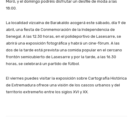
Moró, y el domingo podréis disfrutar un desfile de moda a las
18:00.
La localidad vizcaína de Barakaldo acogerá este sábado, día 9 de
abril, una fiesta de Conmemoración de la Independencia de
Senegal. A las 12.30 horas, en el polideportivo de Lasesarre, se
abrirá una exposición fotográfica y habrá un cine-fórum. A las
dos de la tarde está prevista una comida popular en el cercano
frontón semicubierto de Lasesarre y por la tarde, a las 16.30
horas, se celebrará un partido de fútbol.
El viernes puedes visitar la exposición sobre Cartografía Histórica
de Extremadura ofrece una visión de los cascos urbanos y del
territorio extremeño entre los siglos XVI y XX.
Facebook
X
WhatsApp
Li