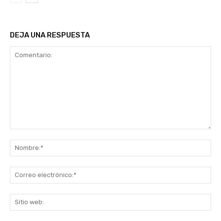
DEJA UNA RESPUESTA
Comentario:
No
Co
ele
Sit
we