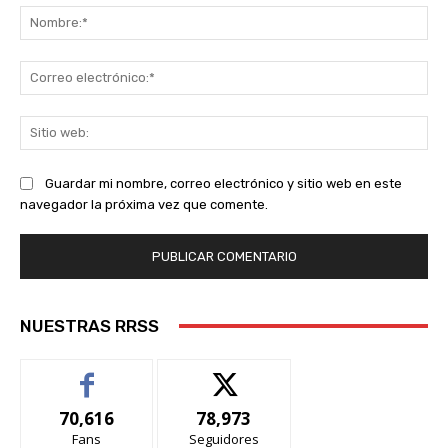
No
Co
ele
Sit
we
Guardar mi nombre, correo electrónico y sitio web en este
navegador la próxima vez que comente.
NUESTRAS RRSS
70,616
78,973
Fans
Seguidores