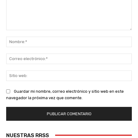
Comentario:
No
Co
ele
Sit
we
Guardar mi nombre, correo electrónico y sitio web en este
navegador la próxima vez que comente.
NUESTRAS RRSS