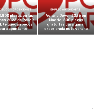
ÚBLICO Y OPOSICIONES
EMPLEO AUTONOMÍAS
2.800 plazas en las
Verano Joven 2026 en
nes 2026 de Policía
Madrid: 800 plazas
l: te quedan pocos
gratuitas para ganar
 para apuntarte
experiencia este verano