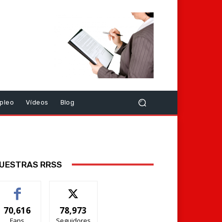
pleo
Vídeos
Blog
UESTRAS RRSS
70,616
78,973
Fans
Seguidores