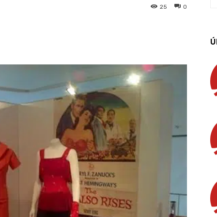
25
0
App
Linkedin
Email
Imprimir
Ú