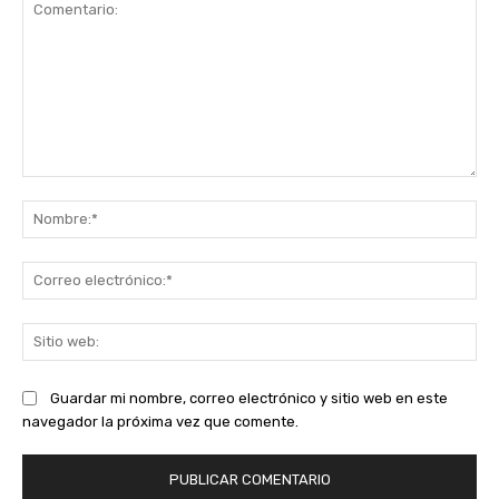
Comentario:
No
Co
ele
Sit
we
Guardar mi nombre, correo electrónico y sitio web en este
navegador la próxima vez que comente.