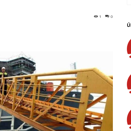
1
0
Ú
App
Linkedin
Email
Imprimir