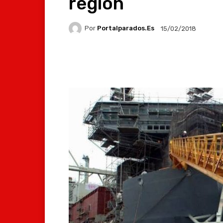
región
Por
Portalparados.es
15/02/2018
Facebook
X
Whats