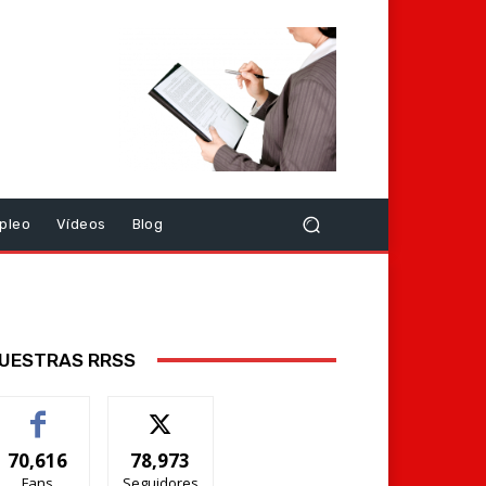
pleo
Vídeos
Blog
UESTRAS RRSS
70,616
78,973
Fans
Seguidores