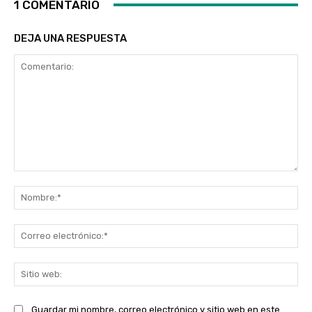
1 COMENTARIO
DEJA UNA RESPUESTA
Comentario:
No
Co
ele
Sit
we
Guardar mi nombre, correo electrónico y sitio web en este