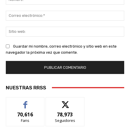
Co
ele
Sit
we
Guardar mi nombre, correo electrónico y sitio web en este
navegador la próxima vez que comente.
NUESTRAS RRSS
70,616
78,973
Fans
Seguidores