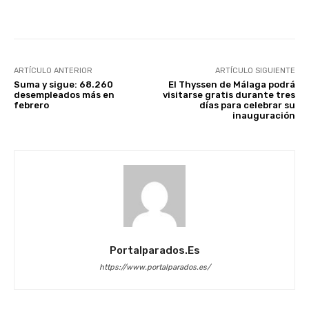
Facebook
X
WhatsApp
Li
ARTÍCULO ANTERIOR
ARTÍCULO SIGUIENTE
Suma y sigue: 68.260
El Thyssen de Málaga podrá
desempleados más en
visitarse gratis durante tres
febrero
días para celebrar su
inauguración
Portalparados.es
https://www.portalparados.es/