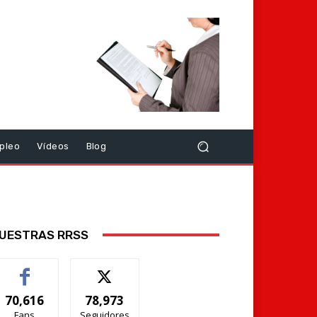
pleo
Vídeos
Blog
UESTRAS RRSS
70,616
78,973
Fans
Seguidores