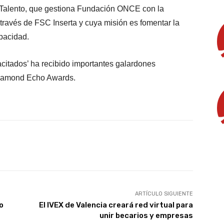
 Talento, que gestiona Fundación ONCE con la
través de FSC Inserta y cuya misión es fomentar la
apacidad.
citados’ ha recibido importantes galardones
 Diamond Echo Awards.
X
WhatsApp
Linkedin
Email
ARTÍCULO SIGUIENTE
o
El IVEX de Valencia creará red virtual para
unir becarios y empresas