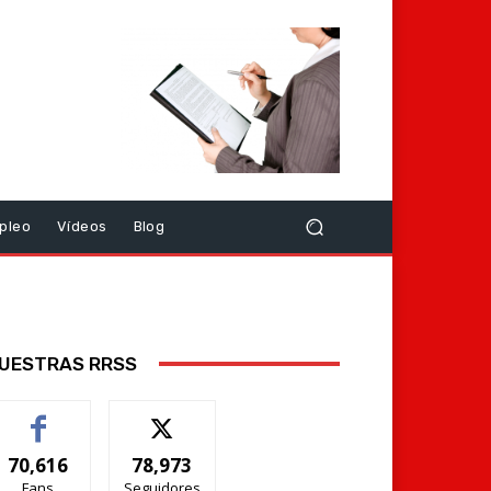
pleo
Vídeos
Blog
UESTRAS RRSS
70,616
78,973
Fans
Seguidores