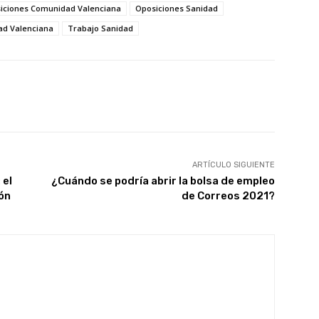
iciones Comunidad Valenciana
Oposiciones Sanidad
ad Valenciana
Trabajo Sanidad
X
WhatsApp
Linkedin
Email
ARTÍCULO SIGUIENTE
 el
¿Cuándo se podría abrir la bolsa de empleo
ión
de Correos 2021?