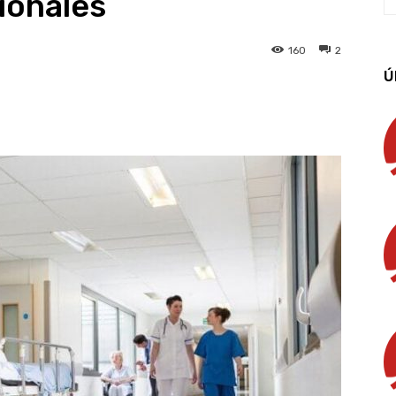
ionales
160
2
Ú
App
Linkedin
Email
Imprimir