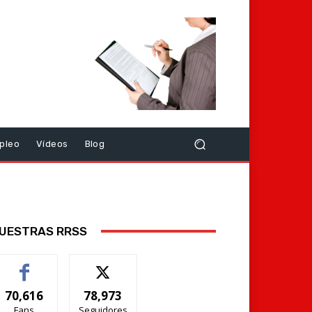
pleo
Vídeos
Blog
UESTRAS RRSS
70,616
78,973
Fans
Seguidores