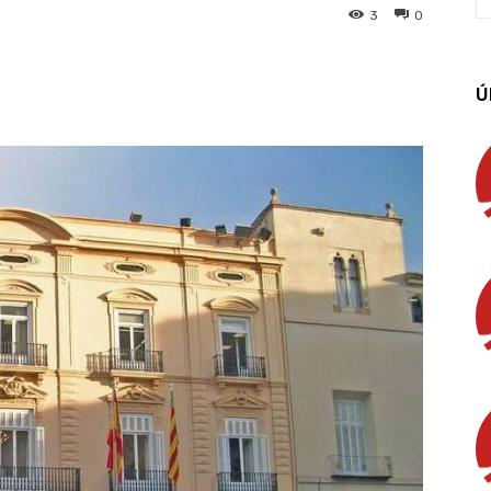
3
0
App
Linkedin
Email
Imprimir
Ú