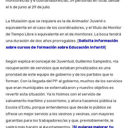
monitores/as y 4 coordinadores/as, 39 personas en total, desde
el 6 de junio al 29 de julio.
La titulación que se requiere es la de Animador Juvenil o
equivalente en el caso de los coordinadores, y el título de Monitor
de Tiempo Libre o equivalente en el de monitores. La bosa tendrá
una duración de dos años prorrogables. [
Solicita información
sobre cursos de formación sobre Educación Infantil
]
Según explica el concejal de Juventud, Guillermo Sampedro, «la
recuperación de servicios que estaban privatizados es una
prioridad de este equipo de gobierno y de los partidos que lo
forman. Con la llegada del PP al gobierno, muchos de los servicios
que eran municipales se externalizaron y nuestro objetivo es
revertir esta situación.
Ya lo hicimos con el servicio de
salvamento marítimo y socorrismo, y ahora hacemos pública la
Escola d´Estiu, porque entendemos que desde lo público se
ofrece un mejor servicio a los vecinos y vecinas, con mayores
garantías para los trabajadores/as y que, previsiblemente, le
saldrá más barato al Ayuntamiento». [
Si quieres mejorar tu