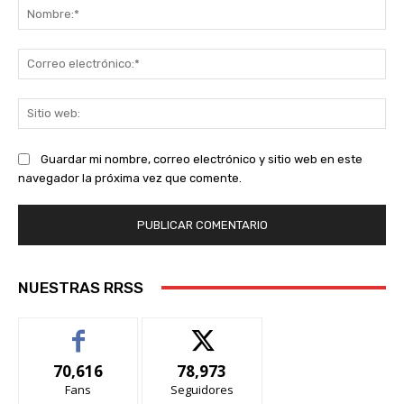
No
Co
ele
Sit
we
Guardar mi nombre, correo electrónico y sitio web en este
navegador la próxima vez que comente.
NUESTRAS RRSS
70,616
78,973
Fans
Seguidores