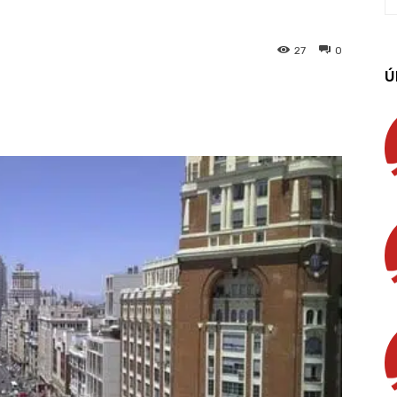
27
0
Ú
App
Linkedin
Email
Imprimir