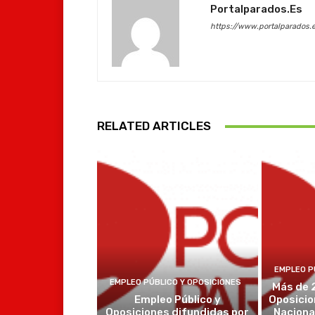
Portalparados.es
https://www.portalparados.
RELATED ARTICLES
EMPLEO P
EMPLEO PÚBLICO Y OPOSICIONES
Más de 
Empleo Público y
Oposicio
Oposiciones difundidas por
Naciona