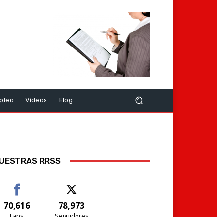
pleo
Vídeos
Blog
UESTRAS RRSS
70,616
78,973
Fans
Seguidores