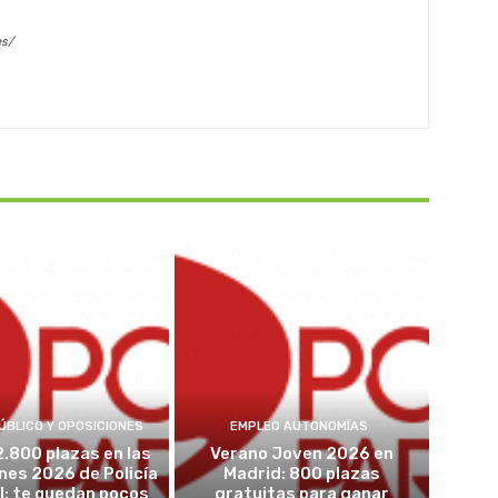
es/
ÚBLICO Y OPOSICIONES
EMPLEO AUTONOMÍAS
2.800 plazas en las
Verano Joven 2026 en
nes 2026 de Policía
Madrid: 800 plazas
l: te quedan pocos
gratuitas para ganar