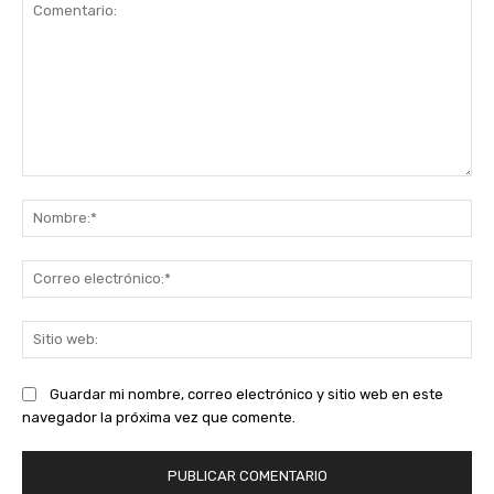
Comentario:
No
Co
ele
Sit
we
Guardar mi nombre, correo electrónico y sitio web en este
navegador la próxima vez que comente.