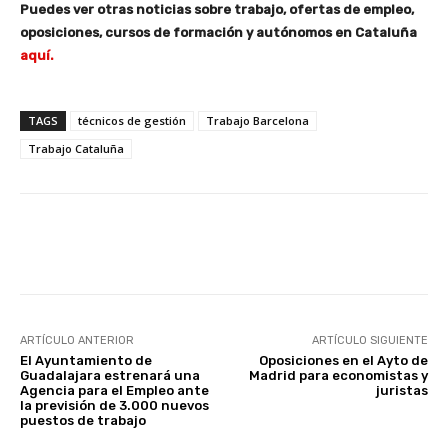
Puedes ver otras noticias sobre trabajo, ofertas de empleo,
oposiciones, cursos de formación y autónomos en Cataluña
aquí.
TAGS
técnicos de gestión
Trabajo Barcelona
Trabajo Cataluña
Facebook
X
WhatsApp
Li
ARTÍCULO ANTERIOR
ARTÍCULO SIGUIENTE
El Ayuntamiento de
Oposiciones en el Ayto de
Guadalajara estrenará una
Madrid para economistas y
Agencia para el Empleo ante
juristas
la previsión de 3.000 nuevos
puestos de trabajo