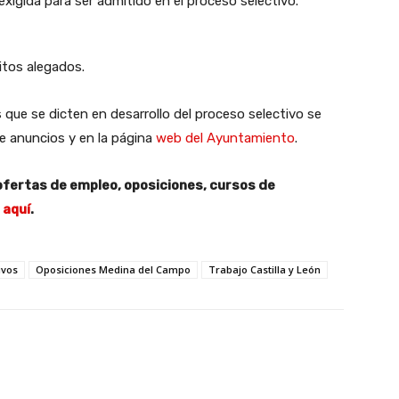
xigida para ser admitido en el proceso selectivo.
itos alegados.
 que se dicten en desarrollo del proceso selectivo se
de anuncios y en la página
web del Ayuntamiento
.
ofertas de empleo, oposiciones, cursos de
n
aquí
.
ivos
Oposiciones Medina del Campo
Trabajo Castilla y León
X
WhatsApp
Linkedin
Email