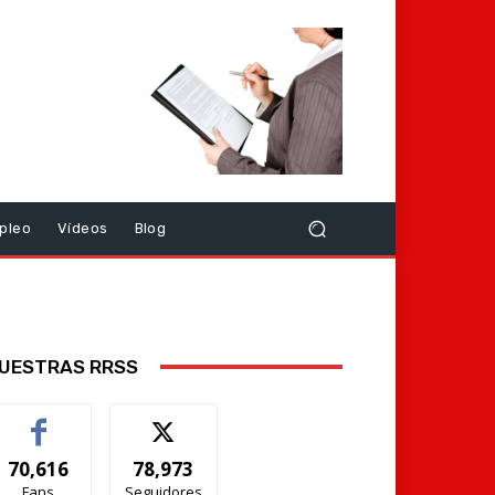
pleo
Vídeos
Blog
UESTRAS RRSS
70,616
78,973
Fans
Seguidores