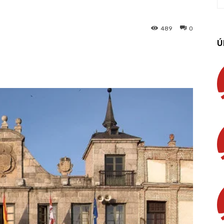
489
0
Ú
App
Linkedin
Email
Imprimir