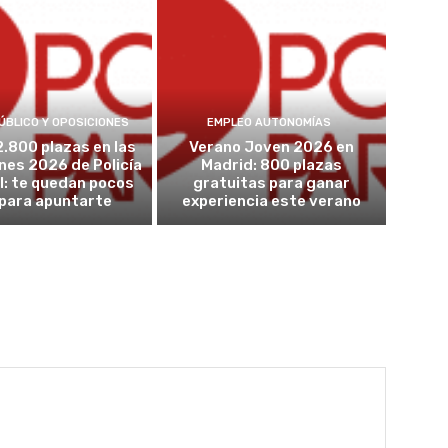
ÚBLICO Y OPOSICIONES
EMPLEO AUTONOMÍAS
2.800 plazas en las
Verano Joven 2026 en
nes 2026 de Policía
Madrid: 800 plazas
l: te quedan pocos
gratuitas para ganar
 para apuntarte
experiencia este verano