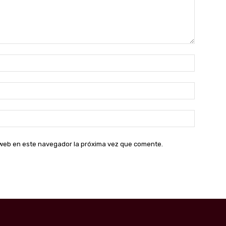
Nombre:
Correo
electróni
Sitio
web:
o web en este navegador la próxima vez que comente.