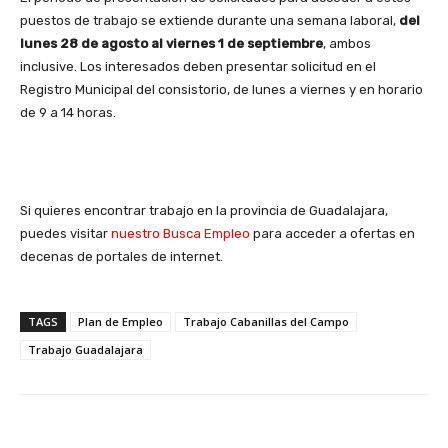
puestos de trabajo se extiende durante una semana laboral,
del
lunes 28 de agosto al viernes 1 de septiembre
, ambos
inclusive. Los interesados deben presentar solicitud en el
Registro Municipal del consistorio, de lunes a viernes y en horario
de 9 a 14 horas.
Si quieres encontrar trabajo en la provincia de Guadalajara,
puedes visitar
nuestro Busca Empleo
para acceder a ofertas en
decenas de portales de internet.
TAGS
Plan de Empleo
Trabajo Cabanillas del Campo
Trabajo Guadalajara
Facebook
X
WhatsApp
Li