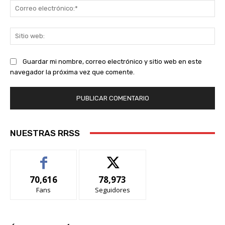
Co
ele
Sit
we
Guardar mi nombre, correo electrónico y sitio web en este
navegador la próxima vez que comente.
NUESTRAS RRSS
70,616
78,973
Fans
Seguidores