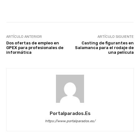
Facebook
X
WhatsApp
Li
ARTÍCULO ANTERIOR
ARTÍCULO SIGUIENTE
Dos ofertas de empleo en
Casting de figurantes en
GPEX para profesionales de
Salamanca para el rodaje de
informática
una película
Portalparados.es
https://www.portalparados.es/