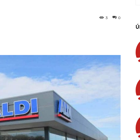
3
0
Ú
App
Linkedin
Email
Imprimir